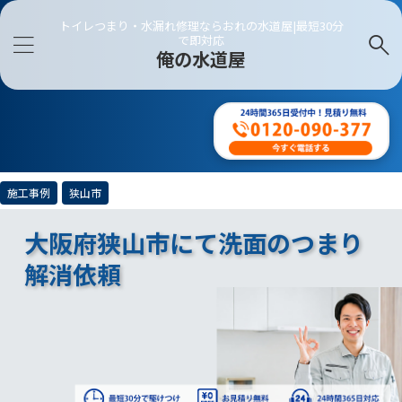
トイレつまり・水漏れ修理ならおれの水道屋|最短30分
で即対応
俺の水道屋
施工事例
狭山市
大阪府狭山市にて洗面のつまり
解消依頼