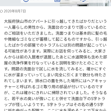
2020年8月7日
大阪府狭山市のアパートに引っ越してきたばかりだという
一人暮らしの男性から、洗面台のつまりで困っているのと
のご相談をいただきました。洗面つまりは基本的に髪の毛
や微細なゴミなどが蓄積して起こるものですから、引っ越
したばかりの部屋でのトラブルには別の問題が起こってい
る可能性があります。実際にお話を伺ってみると、大家さ
んからは前の入居者が退居したあとに水道関係も含めた部
屋の洗浄作業を行なっていると説明を受けたとのことで
す。問題の洗面台で試しに水を流してみると、確かにすぐ
に水が溜まっていってしまい完全に引くまで数分も待たさ
れてしまいます。排水口の蓋を外した場所にはヘアキャッ
チャーと呼ばれるゴミ取り用の部品が付いているのです
が、これは確かにきれいに掃除されていました。そうなる
と、若干水の臭いが強いことと併せて洗面台下のS字トラ
ップが怪しいようです。S字トラップはその名の通りS字
に折れ曲がった配管で、ここに水を溜めることで下水から