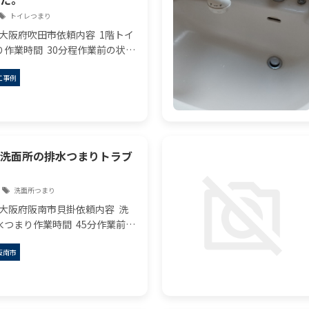
トイレつまり
大阪府吹田市依頼内容 1階トイ
り作業時間 30分程作業前の状況
る一階のトイレに奥様に案内し
工事例
くと、トイレのドアに「トイレ
と張り紙がしてあり、奥様いわ
洗面所の排水つまりトラブ
8
洗面所つまり
 大阪府阪南市貝掛依頼内容 洗
水つまり作業時間 45分作業前の
面所の水を流すとなかなか排水さ
阪南市
面ボウル内に水がたまってしま
した。排水口のヘアキャッチャ