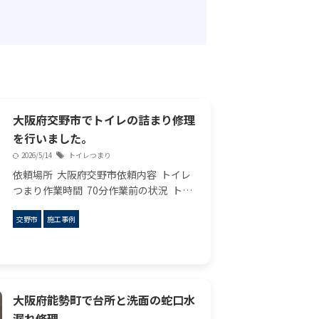
大阪府交野市でトイレの詰まり修理
を行いました。
2026/5/14
トイレつまり
依頼場所 大阪府交野市依頼内容 トイレ
つまり作業時間 70分作業前の状況 トイ
レ3日ぐらい前から流れ悪くなっており、
交野市
施工事例
実際見てみれば、確かにあふれてないで
すが、便器に水たまって、全くながれな
いで ...
大阪府能勢町で台所と洗面の蛇口水
漏れ修理