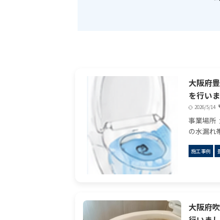
大阪府豊
を行いま
2026/5/14
事業場所
の水漏れ帯
床濡れて
施工事例
した。点
ばウォシ
れ ...
大阪府吹
行いまし