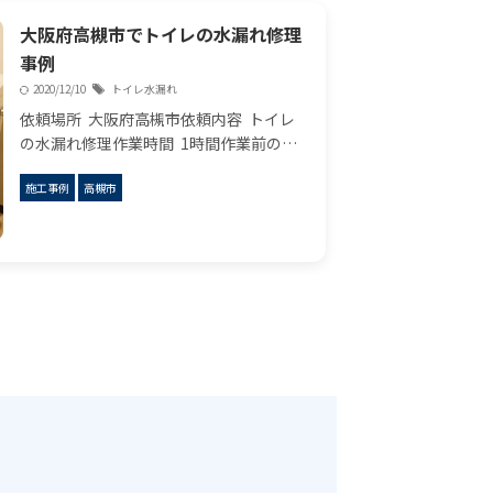
大阪府高槻市でトイレの水漏れ修理
事例
2020/12/10
トイレ水漏れ
依頼場所 大阪府高槻市依頼内容 トイレ
の水漏れ修理作業時間 1時間作業前の状
況 最近トイレの床が常に濡れるようにな
施工事例
高槻市
ってしまいどこからか水漏れしていると
いうご相談を受けました。点検するとや
はり床 ...