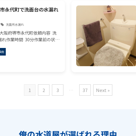
市永代町で洗面台の水漏れ
洗面所水漏れ
 大阪府堺市永代町依頼内容 洗
漏れ作業時間 30分作業前の状況
らお電話で、洗面台の下の部分
事例
が発生したとのご連絡を頂きま
業内容 お客様のご自宅は、築1
1
2
3
…
37
Next »
俺の水道屋が選ばれる理由