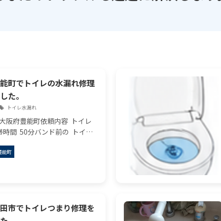
能町でトイレの水漏れ修理
した。
トイレ水漏れ
 大阪府豊能町依頼内容 トイレ
時間 50分バンド前の トイレ
るとのこと。確かに濡れていま
豊能町
検します。帯内容 点検してみれ
ュレットの底がぬれており、そ
田市でトイレつまり修理を
た。