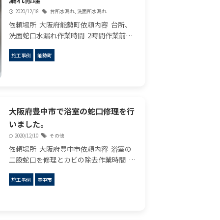
2020/12/18
台所水漏れ
,
洗面所水漏れ
依頼場所 大阪府能勢町依頼内容 台所、
洗面蛇口水漏れ作業時間 2時間作業前の
状況 台所、洗面蛇口水漏れですが、点検
施工事例
能勢町
してみれば、蛇口本体のところからじん
わり水漏れ、最近ひどくなってるみたい
です。 ...
大阪府豊中市で浴室の蛇口修理を行
いました。
2020/12/10
その他
依頼場所 大阪府豊中市依頼内容 浴室の
二股蛇口を修理とカビの除去作業時間 35
分作業前の状況 浴室にはホースでグルグ
施工事例
豊中市
ルに巻かれた二股の蛇口がありました。
片方は洗濯機もう片方がホースで繋がれ
てい ...