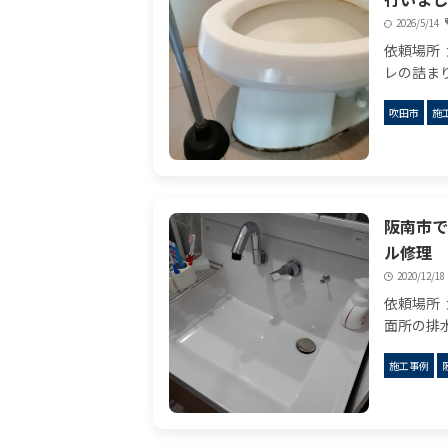
2026/5/14
依頼場所 
レの詰ま
現場であ
吹田市
施
ていただ
つまり」
く ...
阪南市で
ル修理
2020/12/1
依頼場所
面所の排
状況 洗
施工事例
れず、洗
う状態で
ーの ...