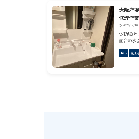
大阪府堺
修理作業
2020/12/10
依頼場所
面台の水
お客様か
堺市
施工
で水漏れ
した。作
...