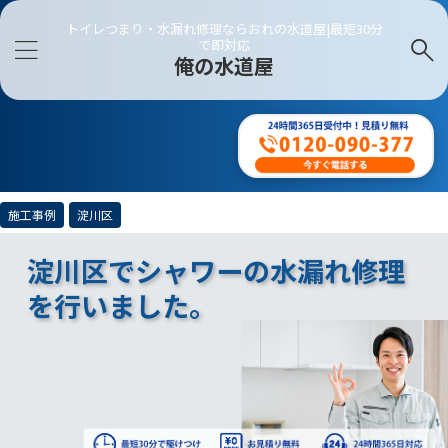
トイレつまり・水漏れ修理ならおれの水道屋|最短30分
で即対応
俺の水道屋
施工事例
淀川区
淀川区でシャワーの水漏れ修理
を行いました。