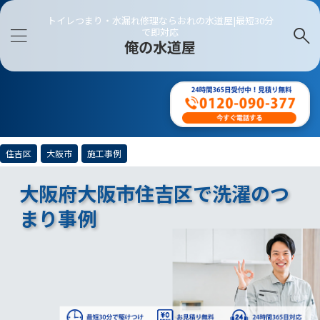
トイレつまり・水漏れ修理ならおれの水道屋|最短30分
で即対応
俺の水道屋
住吉区
大阪市
施工事例
大阪府大阪市住吉区で洗濯のつ
まり事例