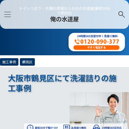
トイレつまり・水漏れ修理ならおれの水道屋|最短30分
で即対応
俺の水道屋
施工事例
鶴見区
大阪市鶴見区にて洗濯詰りの施
工事例