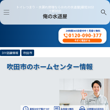
トイレつまり・水漏れ修理ならおれの水道屋|最短30分
で即対応
俺の水道屋
DIY店舗情報
吹田市
吹田市のホームセンター情報