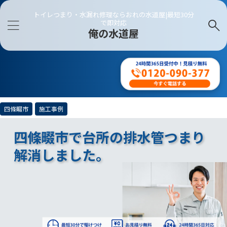
トイレつまり・水漏れ修理ならおれの水道屋|最短30分
で即対応
俺の水道屋
四條畷市
施工事例
四條畷市で台所の排水管つまり
解消しました。