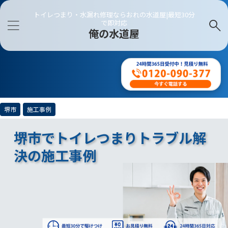
トイレつまり・水漏れ修理ならおれの水道屋|最短30分
で即対応
俺の水道屋
堺市
施工事例
堺市でトイレつまりトラブル解
決の施工事例