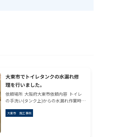
大東市でトイレタンクの水漏れ修
理を行いました。
依頼場所 大阪府大東市依頼内容 トイレ
の手洗い(タンク上)からの水漏れ作業時間
60分作業前の状況 現場に到着した時に
大東市
施工事例
は既に水を元栓からストップしている状
態でした。さらに依頼主自らタンクに溜
ま ...