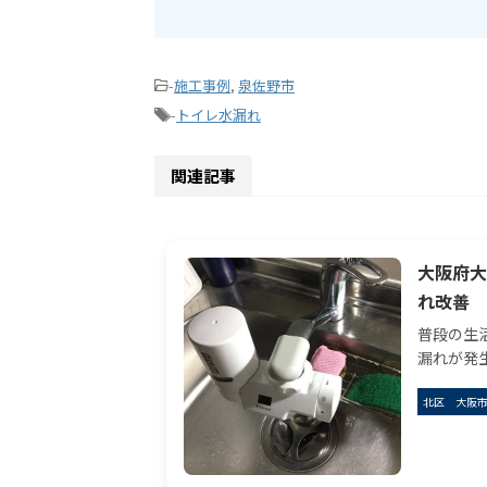
-
施工事例
,
泉佐野市
-
トイレ水漏れ
関連記事
大阪府大
れ改善
普段の生
漏れが発
でしょう
北区
大阪
応に焦る
お困りの
ありました