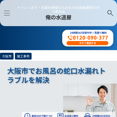
トイレつまり・水漏れ修理ならおれの水道屋|最短30分
で即対応
俺の水道屋
大阪市
施工事例
大阪市でお風呂の蛇口水漏れト
ラブルを解決